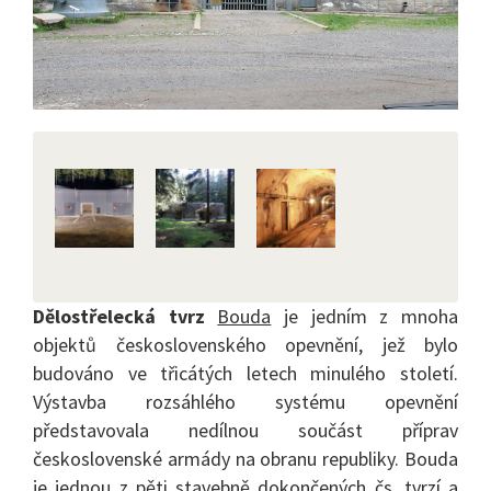
Dělostřelecká tvrz
Bouda
je jedním z mnoha
objektů československého opevnění, jež bylo
budováno ve třicátých letech minulého století.
Výstavba rozsáhlého systému opevnění
představovala nedílnou součást příprav
československé armády na obranu republiky. Bouda
je jednou z pěti stavebně dokončených čs. tvrzí a