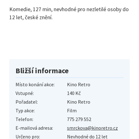
Komedie, 127 min, nevhodné pro nezletilé osoby do
12 let, české znění.
Bližší informace
Místo konání akce:
Kino Retro
Vstupné:
140 Kč
Pořadatel:
Kino Retro
Typ akce:
Film
Telefon:
775 279 552
E-mailová adresa:
smrckova@kinoretro.cz
Určeno pro:
Nevhodné do 12 let