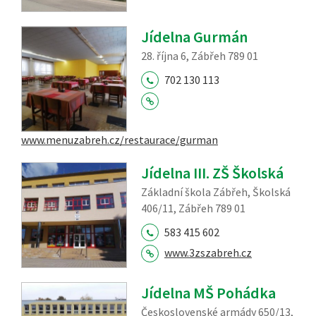
Jídelna Gurmán
28. října 6, Zábřeh 789 01
702 130 113
www.menuzabreh.cz/restaurace/gurman
Jídelna III. ZŠ Školská
Základní škola Zábřeh, Školská
406/11, Zábřeh 789 01
583 415 602
www.3zszabreh.cz
Jídelna MŠ Pohádka
Československé armády 650/13,