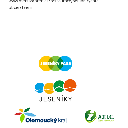
www.menuzabreh.cz/restaurace/seklar-rychle-
obcerstveni