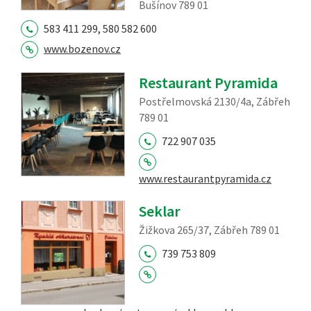
Bušínov 789 01
583 411 299, 580 582 600
www.bozenov.cz
Restaurant Pyramida
Postřelmovská 2130/4a, Zábřeh
789 01
722 907 035
www.restaurantpyramida.cz
Seklar
Žižkova 265/37, Zábřeh 789 01
739 753 809