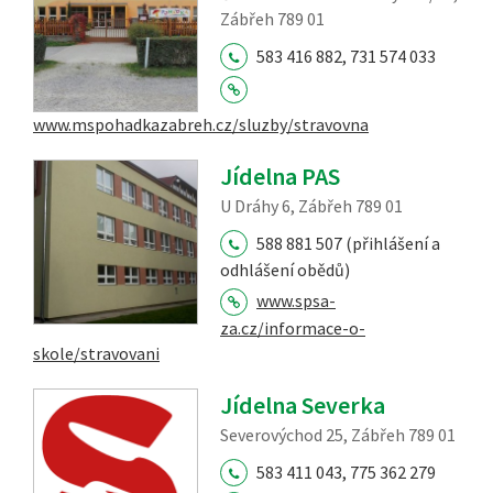
Zábřeh 789 01
583 416 882, 731 574 033
www.mspohadkazabreh.cz/sluzby/stravovna
Jídelna PAS
U Dráhy 6, Zábřeh 789 01
588 881 507 (přihlášení a
odhlášení obědů)
www.spsa-
za.cz/informace-o-
skole/stravovani
Jídelna Severka
Severovýchod 25, Zábřeh 789 01
583 411 043, 775 362 279