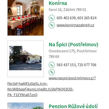
Konírna
Farní 16, Zábřeh 789 01
605 402 639, 603 265 824
www.konirnazabreh.cz
Na Špici (Postřelmov)
Osvobození 175, Postřelmov
789 69
583 437 153, 725 077 706
www.naspicipostrelmov.cz/?
fbclid=IwAR1xSgSLJcm-
NIcWBbqqFiksmLlrlwBtJU3kPNQ03OD-
Pk_F1EYNla07zsQ
Penzion Růžové údolí