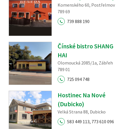
Komenského 60, Postřelmov
789 69
739 888 190
Čínské bistro SHANG
HAI
Olomoucká 2085/1a, Zábřeh
789 01
725 094 748
Hostinec Na Nové
(Dubicko)
Velká Strana 88, Dubicko
583 449 113, 773 610 096