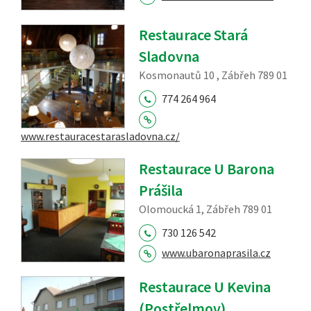
Restaurace Stará
Sladovna
Kosmonautů 10 , Zábřeh 789 01
774 264 964
www.restauracestarasladovna.cz/
Restaurace U Barona
Prášila
Olomoucká 1, Zábřeh 789 01
730 126 542
www.ubaronaprasila.cz
Restaurace U Kevina
(Postřelmov)