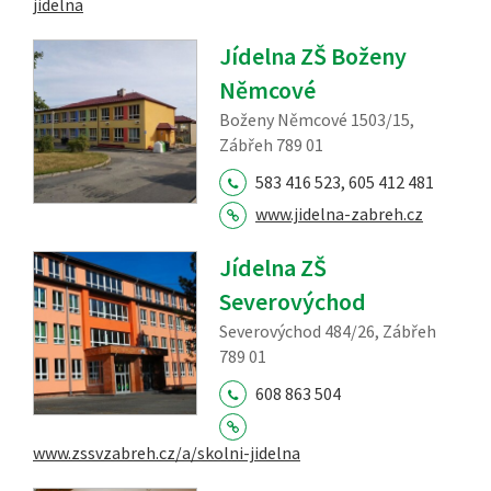
jidelna
Jídelna ZŠ Boženy
Němcové
Boženy Němcové 1503/15,
Zábřeh 789 01
583 416 523, 605 412 481
www.jidelna-zabreh.cz
Jídelna ZŠ
Severovýchod
Severovýchod 484/26, Zábřeh
789 01
608 863 504
www.zssvzabreh.cz/a/skolni-jidelna