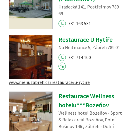
Hradecká 141, Postřelmov 789
69
731 163 531
Restaurace U Rytíře
Na Hejtmance 5, Zábřeh 789 01
731 714 100
www.menuzabreh.cz/restaurace/u-rytire
Restaurace Wellness
hotelu***Bozeňov
Wellness hotel Bozeňov - Sport
& Relax areál Bozeňov, Dolní
Bušínov 146 , Zábřeh - Dolní