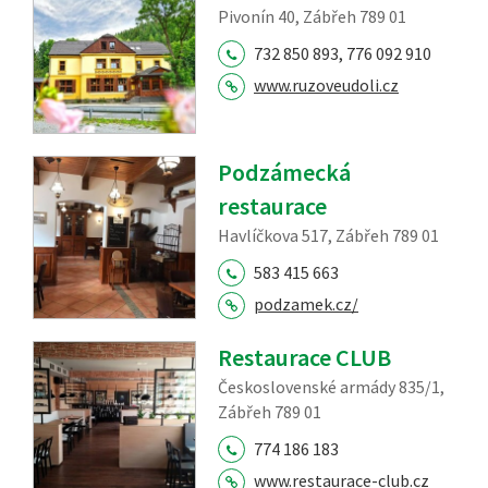
Pivonín 40, Zábřeh 789 01
732 850 893, 776 092 910
www.ruzoveudoli.cz
Podzámecká
restaurace
Havlíčkova 517, Zábřeh 789 01
583 415 663
podzamek.cz/
Restaurace CLUB
Československé armády 835/1,
Zábřeh 789 01
774 186 183
www.restaurace-club.cz