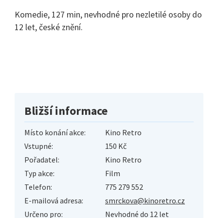
Komedie, 127 min, nevhodné pro nezletilé osoby do
12 let, české znění.
Bližší informace
Místo konání akce:
Kino Retro
Vstupné:
150 Kč
Pořadatel:
Kino Retro
Typ akce:
Film
Telefon:
775 279 552
E-mailová adresa:
smrckova@kinoretro.cz
Určeno pro:
Nevhodné do 12 let