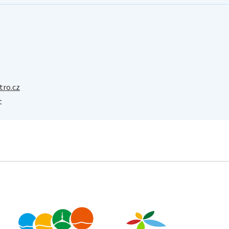
ro.cz
t