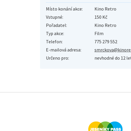
Místo konání akce:
Kino Retro
Vstupné:
150 Kč
Pořadatel:
Kino Retro
Typ akce:
Film
Telefon:
775 279 552
E-mailová adresa:
smrckova@kinoret
Určeno pro:
nevhodné do 12 le