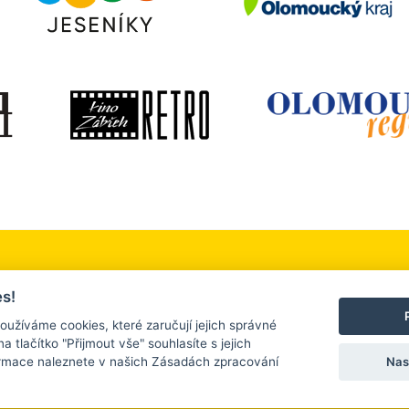
 okolí
Služby a firmy
Turistický servis
s!
, sport a relaxace
Ubytování a stravování
Kontakt
oužíváme cookies, které zaručují jejich správné
na tlačítko "Přijmout vše" souhlasíte s jejich
Nas
ormace naleznete v našich Zásadách zpracování
 2026 |
www.tourism.zabreh.cz
| Všechna práva vyhrazena. |
Nastavení cooki