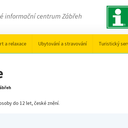
ké informační centrum Zábřeh
rt a relaxace
Ubytování a stravování
Turistický ser
e
ábřeh
soby do 12 let, české znění.