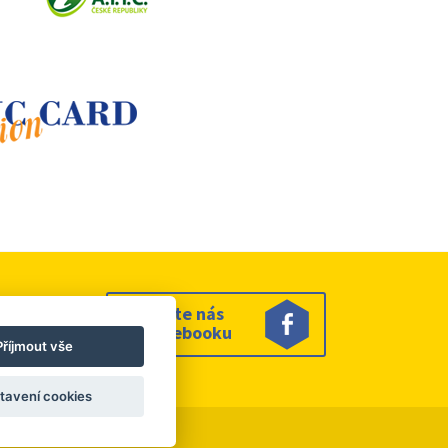
Sledujte nás
na facebooku
Příjmout vše
tavení cookies
es