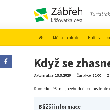
Turistic
Město a okolí
Kultura, spo
Když se zhasn
Datum akce:
13.3.2026
Čas akce:
20:00
Z
Komedie, 96 min, nevhodné pro nezletilé o
Bližší informace