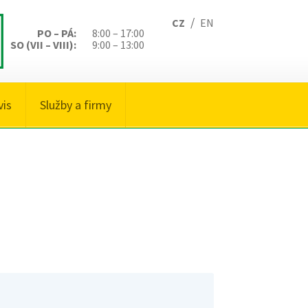
/
CZ
EN
PO – PÁ:
8:00 – 17:00
SO (VII – VIII):
9:00 – 13:00
vis
Služby a firmy