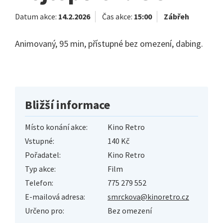
Datum akce:
14.2.2026
Čas akce:
15:00
Zábřeh
Animovaný, 95 min, přístupné bez omezení, dabing.
Bližší informace
Místo konání akce:
Kino Retro
Vstupné:
140 Kč
Pořadatel:
Kino Retro
Typ akce:
Film
Telefon:
775 279 552
E-mailová adresa:
smrckova@kinoretro.cz
Určeno pro:
Bez omezení