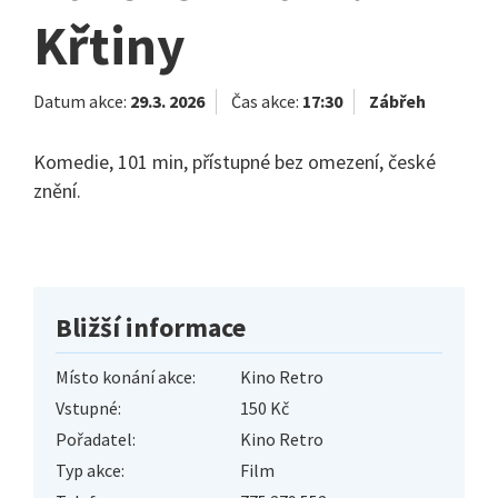
Křtiny
Datum akce:
29.3. 2026
Čas akce:
17:30
Zábřeh
Komedie, 101 min, přístupné bez omezení, české
znění.
Bližší informace
Místo konání akce:
Kino Retro
Vstupné:
150 Kč
Pořadatel:
Kino Retro
Typ akce:
Film