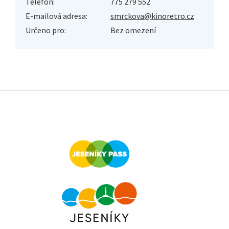
Telefon:
775 279 552
E-mailová adresa:
smrckova@kinoretro.cz
Určeno pro:
Bez omezení