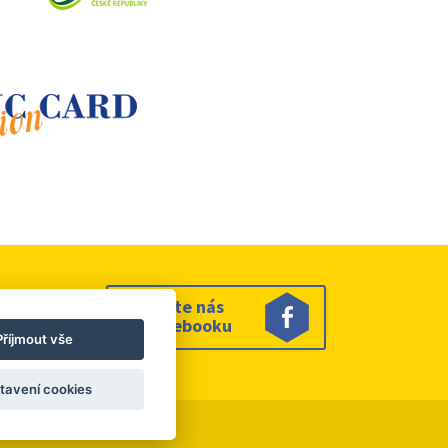
Sledujte nás
na facebooku
Příjmout vše
tavení cookies
es