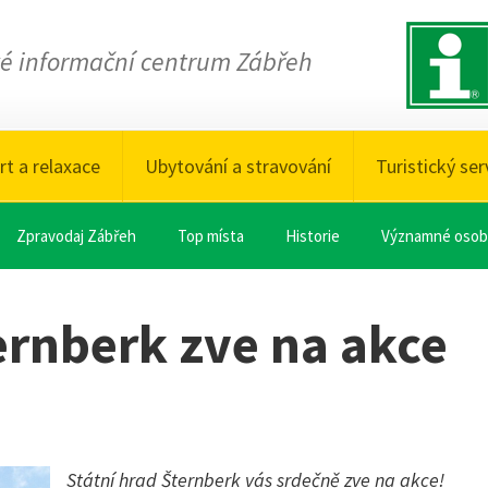
ké informační centrum Zábřeh
rt a relaxace
Ubytování a stravování
Turistický ser
Zpravodaj Zábřeh
Top místa
Historie
Významné osob
ernberk zve na akce
Státní hrad Šternberk vás srdečně zve na akce!