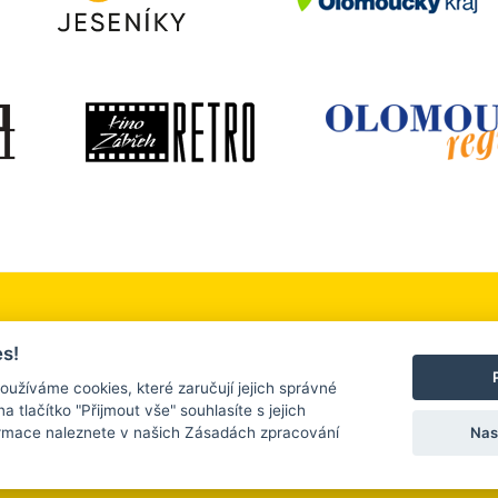
 okolí
Služby a firmy
Turistický servis
s!
, sport a relaxace
Ubytování a stravování
Kontakt
oužíváme cookies, které zaručují jejich správné
na tlačítko "Přijmout vše" souhlasíte s jejich
Nas
ormace naleznete v našich Zásadách zpracování
 2026 |
www.tourism.zabreh.cz
| Všechna práva vyhrazena. |
Nastavení cooki