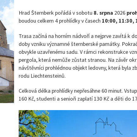
Hrad Šternberk pořádá v sobotu
8. srpna
2026
pro
boudou celkem 4 prohlídky v časech
10:00, 11:30, 
Trasa začíná na horním nádvoří a nejprve zavítá k d
doby vzniku významné šternberské památky. Pokrač
obvykle uzavřenému sadu. V rámci rekonstrukce vzni
pergola, která nemůže zůstat stranou. Na závěr okru
návštěvníci prohlédnou objekt ledovny, která byla z
rodu Liechtensteinů.
Celková délka prohlídky nepřesáhne 60 minut. Vstup
160 Kč, studenti a senioři zaplatí 130 Kč a děti do 17