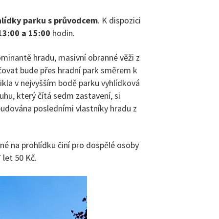
hlídky parku s průvodcem
. K dispozici
13:00 a 15:00
hodin.
ominantě hradu, masivní obranné věži z
ovat bude přes hradní park směrem k
kla v nejvyšším bodě parku vyhlídková
hu, který čítá sedm zastavení, si
budována posledními vlastníky hradu z
né na prohlídku činí pro dospělé osoby
 let 50 Kč.