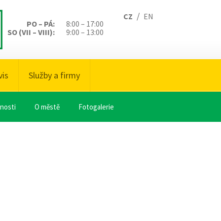
/
CZ
EN
PO – PÁ:
8:00 – 17:00
SO (VII – VIII):
9:00 – 13:00
vis
Služby a firmy
nosti
O městě
Fotogalerie