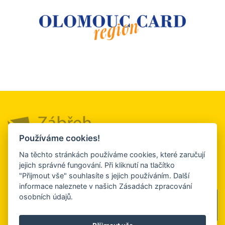
Používáme cookies!
Město a okolí
Služby a firmy
Turistický
Na těchto stránkách používáme cookies, které zaručují
servis
jejich správné fungování. Při kliknutí na tlačítko
Kultura, sport a
Ubytování a
"Přijmout vše" souhlasíte s jejich používáním. Další
relaxace
stravování
Kontakt
informace naleznete v našich Zásadách zpracování
osobních údajů.
Sledujte nás
na facebooku