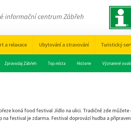
ké informační centrum Zábřeh
rt a relaxace
Ubytování a stravování
Turistický ser
Zpravodaj Zábřeh
Top místa
Historie
Významné osob
ábřeze koná food festival Jídlo na ulici. Tradičně zde můžete
 na festival je zdarma. Festival doprovází hudba a připraven 