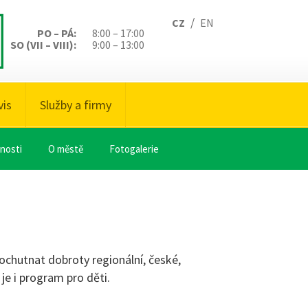
/
CZ
EN
PO – PÁ:
8:00 – 17:00
SO (VII – VIII):
9:00 – 13:00
vis
Služby a firmy
nosti
O městě
Fotogalerie
 ochutnat dobroty regionální, české,
je i program pro děti.