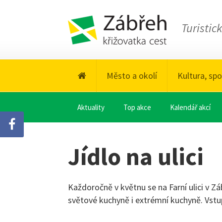
Turistic
Město a okolí
Kultura, spo
Aktuality
Top akce
Kalendář akcí
Jídlo na ulici
Každoročně v květnu se na Farní ulici v Z
světové kuchyně i extrémní kuchyně. Vstup