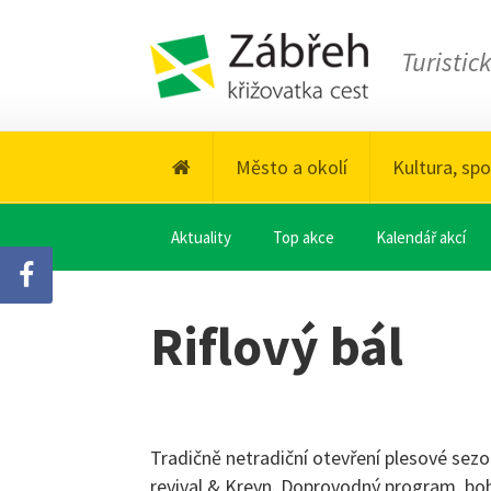
Turistic
Město a okolí
Kultura, spo
Aktuality
Top akce
Kalendář akcí
Riflový bál
Tradičně netradiční otevření plesové sez
revival & Kreyn. Doprovodný program, boh