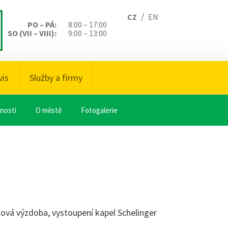
/
CZ
EN
PO – PÁ:
8:00 – 17:00
SO (VII – VIII):
9:00 – 13:00
vis
Služby a firmy
nosti
O městě
Fotogalerie
lová výzdoba, vystoupení kapel Schelinger