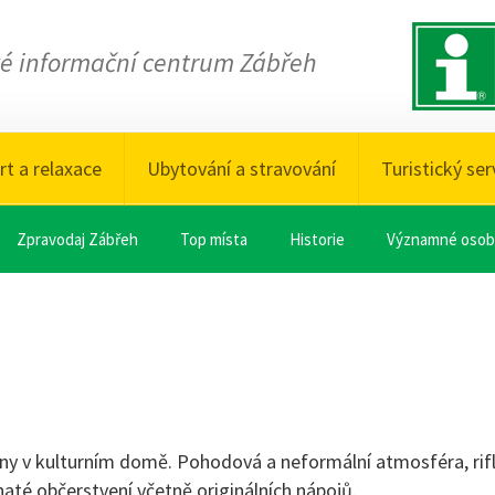
ké informační centrum Zábřeh
rt a relaxace
Ubytování a stravování
Turistický ser
Zpravodaj Zábřeh
Top místa
Historie
Významné osob
ony v kulturním domě. Pohodová a neformální atmosféra, rif
até občerstvení včetně originálních nápojů.