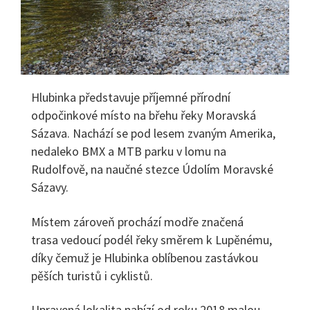
Hlubinka představuje příjemné přírodní
odpočinkové místo na břehu řeky Moravská
Sázava. Nachází se pod lesem zvaným Amerika,
nedaleko BMX a MTB parku v lomu na
Rudolfově, na naučné stezce Údolím Moravské
Sázavy.
Místem zároveň prochází modře značená
trasa vedoucí podél řeky směrem k Lupěnému,
díky čemuž je Hlubinka oblíbenou zastávkou
pěších turistů i cyklistů.
Upravená lokalita nabízí od roku 2018 malou