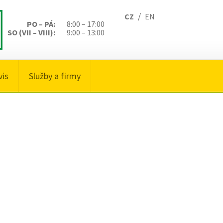
/
CZ
EN
PO – PÁ:
8:00 – 17:00
SO (VII – VIII):
9:00 – 13:00
vis
Služby a firmy