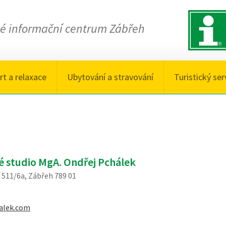
ké informační centrum Zábřeh
rt a relaxace
Ubytování a stravování
Turistický ser
é studio MgA. Ondřej Pchálek
511/6a, Zábřeh 789 01
alek.com