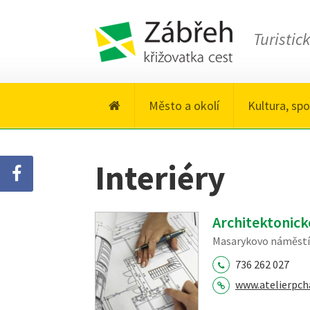
Turistic
Město a okolí
Kultura, spo
Interiéry
Architektonick
Masarykovo náměstí 
736 262 027
www.atelierpch