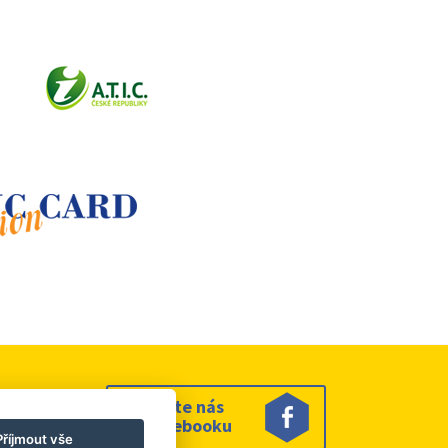
Sledujte nás
na facebooku
Příjmout vše