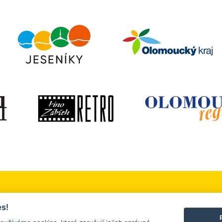
 okolí
Služby a firmy
Turistický servis
s!
, sport a relaxace
Ubytování a stravování
Kontakt