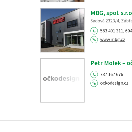
MBG, spol. s.r.o
Sadová 2323/4, Zábř
583 401 311, 604
www.mbg.cz
Petr Molek – o
737 167 676
ockodesign.cz