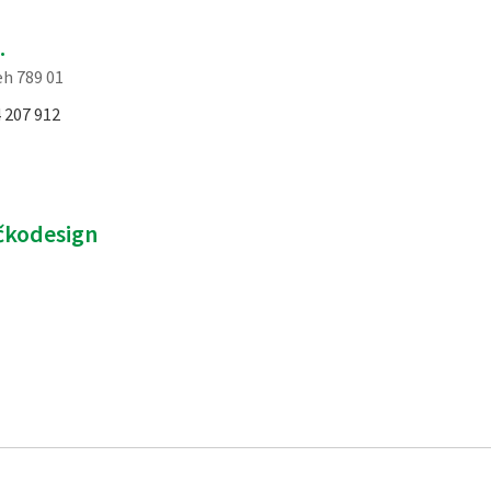
.
eh 789 01
 207 912
čkodesign