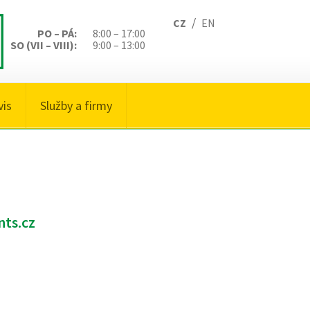
/
CZ
EN
PO – PÁ:
8:00 – 17:00
SO (VII – VIII):
9:00 – 13:00
vis
Služby a firmy
nts.cz