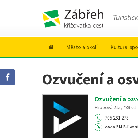
Turistic
Město a okolí
Kultura, spo
Ozvučení a osv
Ozvučení a osv
Hrabová 215, 789 01
705 261 278
www.BMP-Event