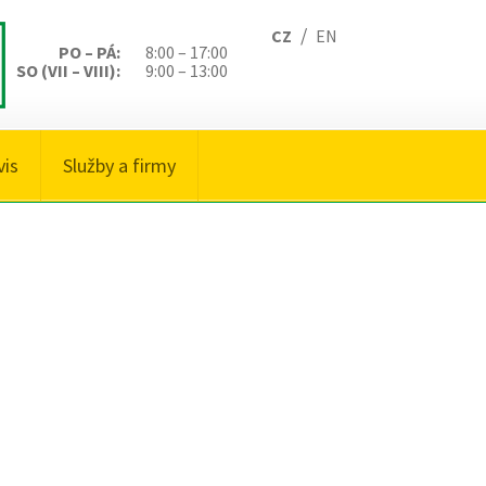
/
CZ
EN
PO – PÁ:
8:00 – 17:00
SO (VII – VIII):
9:00 – 13:00
vis
Služby a firmy