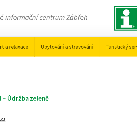
ké informační centrum Zábřeh
rt a relaxace
Ubytování a stravování
Turistický ser
 – Údržba zeleně
.cz