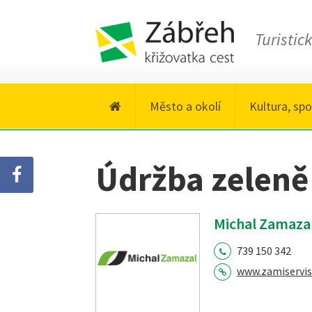
Turistic
Město a okolí
Kultura, spo
Údržba zeleně
Michal Zamazal
739 150 342
www.zamiservis