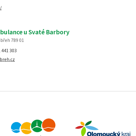
/
bulance u Svaté Barbory
břeh 789 01
 441 303
breh.cz