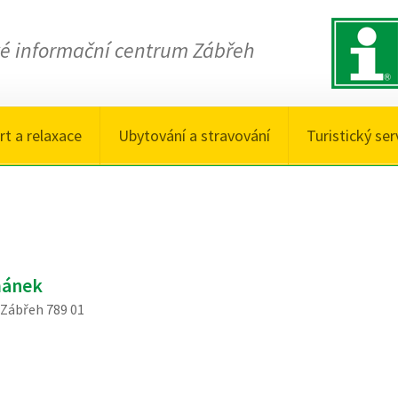
ké informační centrum Zábřeh
rt a relaxace
Ubytování a stravování
Turistický ser
mánek
 Zábřeh 789 01