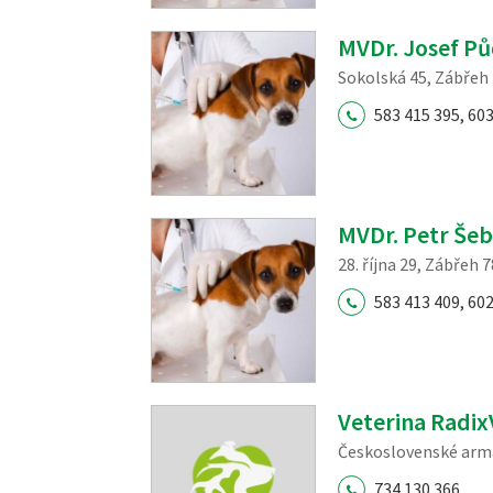
MVDr. Josef P
Sokolská 45, Zábřeh 
583 415 395, 603
MVDr. Petr Šeb
28. října 29, Zábřeh 
583 413 409, 602
Veterina Radix
Československé armá
734 130 366