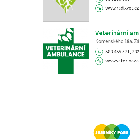
www.radixvet.cz
Veterinární am
Komenského 18a, Zá
583 455 571, 732
www.veterinaza