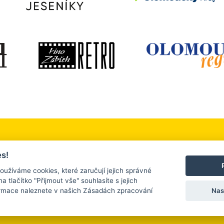
 okolí
Služby a firmy
Turistický servis
s!
, sport a relaxace
Ubytování a stravování
Kontakt
oužíváme cookies, které zaručují jejich správné
na tlačítko "Přijmout vše" souhlasíte s jejich
Nas
ormace naleznete v našich Zásadách zpracování
 2026 |
www.tourism.zabreh.cz
| Všechna práva vyhrazena. |
Nastavení cooki