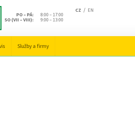
/
CZ
EN
PO – PÁ:
8:00 – 17:00
SO (VII – VIII):
9:00 – 13:00
vis
Služby a firmy