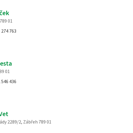
ůček
789 01
 274 763
esta
789 01
 546 436
Vet
dy 2289/2, Zábřeh 789 01