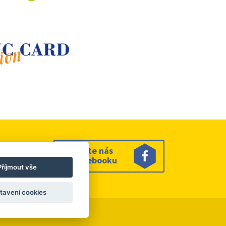
Sledujte nás
na facebooku
Příjmout vše
tavení cookies
es