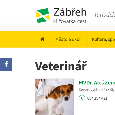
Turistic
Město a okolí
Kultura, spo
Veterinář
MVDr. Aleš Ze
Severovýchod 473/3,
604 154 431