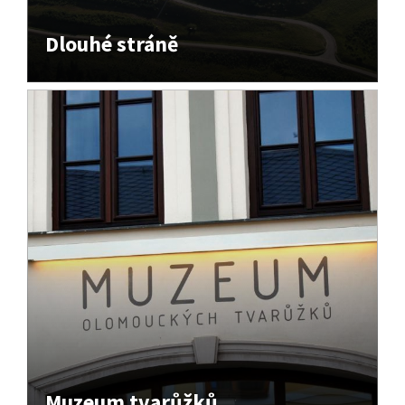
Dlouhé stráně
Muzeum tvarůžků