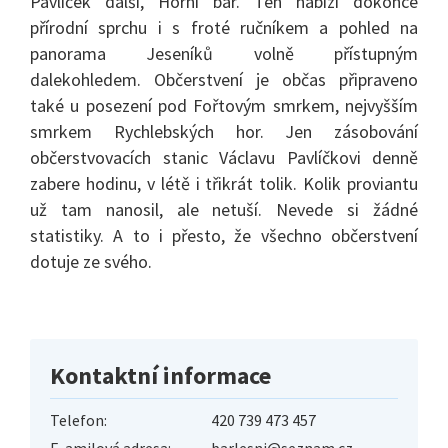
Pavlíček další, Horní bar. Ten nabízí dokonce
přírodní sprchu i s froté ručníkem a pohled na
panorama Jeseníků volně přístupným
dalekohledem. Občerstvení je občas připraveno
také u posezení pod Fořtovým smrkem, nejvyšším
smrkem Rychlebských hor. Jen zásobování
občerstvovacích stanic Václavu Pavlíčkovi denně
zabere hodinu, v létě i třikrát tolik. Kolik proviantu
už tam nanosil, ale netuší. Nevede si žádné
statistiky. A to i přesto, že všechno občerstvení
dotuje ze svého.
Kontaktní informace
Telefon:
420 739 473 457
E-amilová adresa:
barlesni@seznam.cz