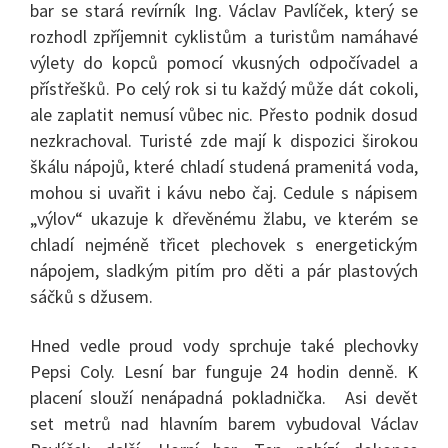
bar se stará revírník Ing. Václav Pavlíček, který se
rozhodl zpříjemnit cyklistům a turistům namáhavé
výlety do kopců pomocí vkusných odpočívadel a
přístřešků. Po celý rok si tu každý může dát cokoli,
ale zaplatit nemusí vůbec nic. Přesto podnik dosud
nezkrachoval. Turisté zde mají k dispozici širokou
škálu nápojů, které chladí studená pramenitá voda,
mohou si uvařit i kávu nebo čaj. Cedule s nápisem
„výlov“ ukazuje k dřevěnému žlabu, ve kterém se
chladí nejméně třicet plechovek s energetickým
nápojem, sladkým pitím pro děti a pár plastových
sáčků s džusem.
Hned vedle proud vody sprchuje také plechovky
Pepsi Coly. Lesní bar funguje 24 hodin denně. K
placení slouží nenápadná pokladnička. Asi devět
set metrů nad hlavním barem vybudoval Václav