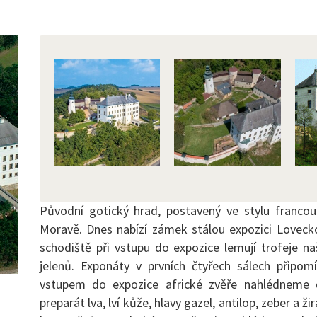
Původní gotický hrad, postavený ve stylu francouz
Moravě. Dnes nabízí zámek stálou expozici Loveck
schodiště při vstupu do expozice lemují trofeje na
jelenů. Exponáty v prvních čtyřech sálech připom
vstupem do expozice africké zvěře nahlédneme 
preparát lva, lví kůže, hlavy gazel, antilop, zeber a ž