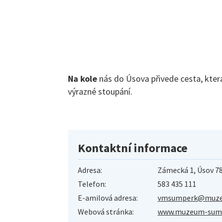
Na kole
nás do Úsova přivede cesta, která
výrazné stoupání.
Kontaktní informace
Adresa:
Zámecká 1, Úsov 7
Telefon:
583 435 111
E-amilová adresa:
vmsumperk@muze
Webová stránka:
www.muzeum-sumpe