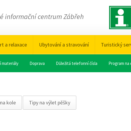
ké informační centrum Zábřeh
rt a relaxace
Ubytování a stravování
Turistický ser
 materiály
Doprava
Důležitá telefonní čísla
Program na 
 na kole
Tipy na výlet pěšky