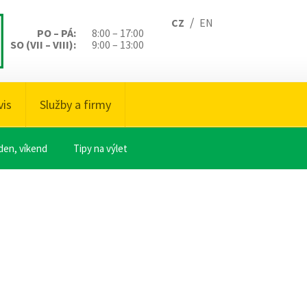
/
CZ
EN
PO – PÁ:
8:00 – 17:00
SO (VII – VIII):
9:00 – 13:00
vis
Služby a firmy
den, víkend
Tipy na výlet