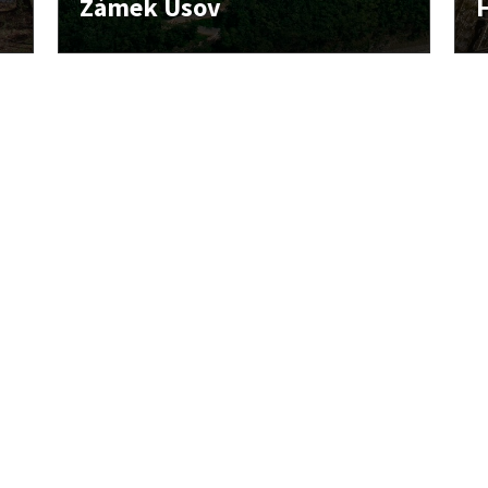
Zámek Úsov