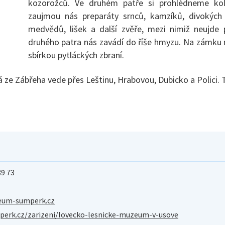
kozorožců. Ve druhém patře si prohlédneme kol
zaujmou nás preparáty srnců, kamzíků, divokých 
medvědů, lišek a další zvěře, mezi nimiž neujde 
druhého patra nás zavádí do říše hmyzu. Na zámku n
sbírkou pytláckých zbraní.
 ze Zábřeha vede přes Leštinu, Hrabovou, Dubicko a Polici. T
89 73
um-sumperk.cz
rk.cz/zarizeni/lovecko-lesnicke-muzeum-v-usove