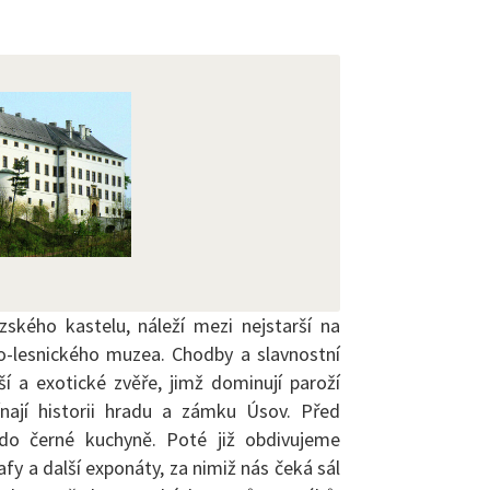
ského kastelu, náleží mezi nejstarší na
o-lesnického muzea. Chodby a slavnostní
ší a exotické zvěře, jimž dominují paroží
ínají historii hradu a zámku Úsov. Před
do černé kuchyně. Poté již obdivujeme
irafy a další exponáty, za nimiž nás čeká sál