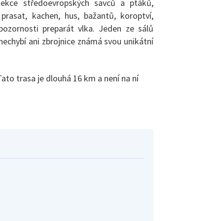
ekce středoevropských savců a ptáků,
prasat, kachen, hus, bažantů, koroptví,
pozornosti preparát vlka. Jeden ze sálů
echybí ani zbrojnice známá svou unikátní
ato trasa je dlouhá 16 km a není na ní