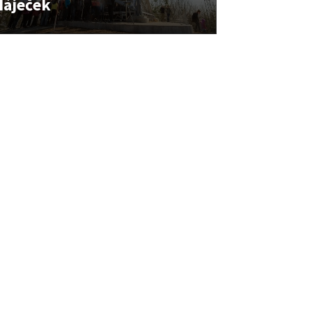
Háječek