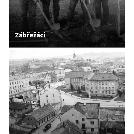
Zábřežáci