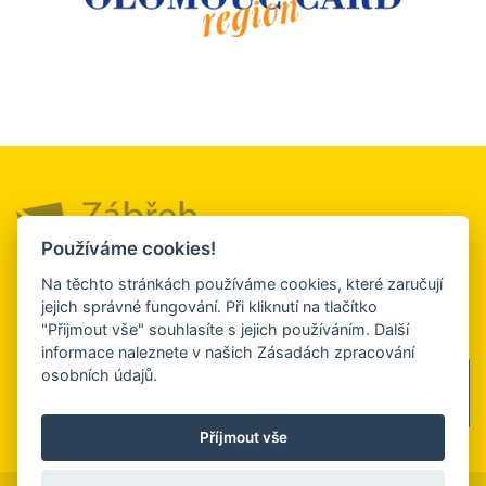
Používáme cookies!
Město a okolí
Služby a firmy
Turistický
Na těchto stránkách používáme cookies, které zaručují
servis
jejich správné fungování. Při kliknutí na tlačítko
Kultura, sport a
Ubytování a
"Přijmout vše" souhlasíte s jejich používáním. Další
relaxace
stravování
Kontakt
informace naleznete v našich Zásadách zpracování
osobních údajů.
Sledujte nás
na facebooku
Příjmout vše