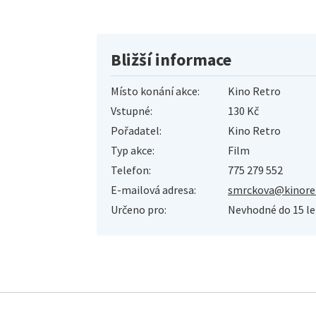
Bližší informace
Místo konání akce:
Kino Retro
Vstupné:
130 Kč
Pořadatel:
Kino Retro
Typ akce:
Film
Telefon:
775 279 552
E-mailová adresa:
smrckova@kinoret
Určeno pro:
Nevhodné do 15 le