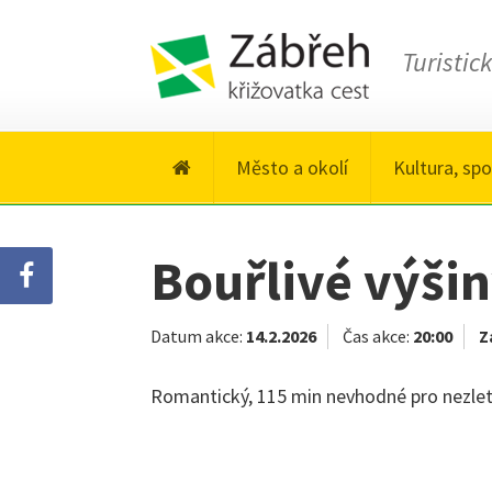
Turistic
Město a okolí
Kultura, spo
Bouřlivé výši
Datum akce:
14.2.2026
Čas akce:
20:00
Z
Romantický, 115 min nevhodné pro nezletil