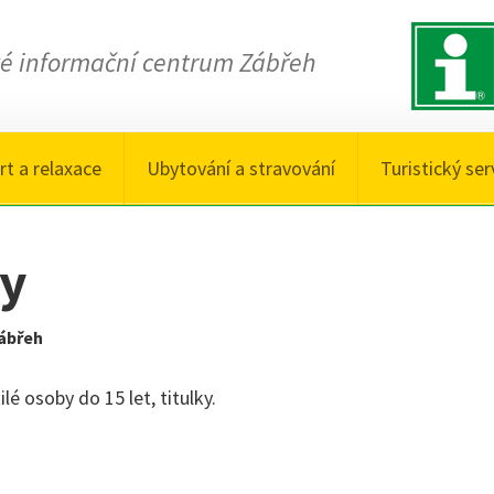
ké informační centrum Zábřeh
rt a relaxace
Ubytování a stravování
Turistický ser
ny
ábřeh
é osoby do 15 let, titulky.