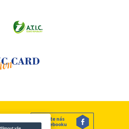
Sledujte nás
na facebooku
Příjmout vše