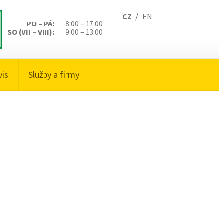
/
CZ
EN
PO – PÁ:
8:00 – 17:00
SO (VII – VIII):
9:00 – 13:00
vis
Služby a firmy