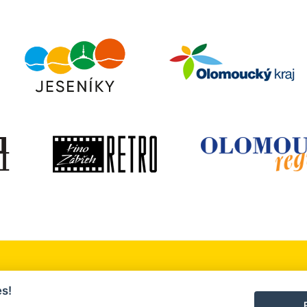
 okolí
Služby a firmy
Turistický servis
s!
, sport a relaxace
Ubytování a stravování
Kontakt