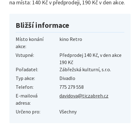
na místa: 140 Kč v předprodeji, 190 Kč v den akce.
Bližší informace
Místo konání
kino Retro
akce:
Vstupné:
Předprodej 140 Kč, v den akce
190 Kč
Pořadatel:
Zábřežská kulturní, s.r.o.
Typ akce:
Divadlo
Telefon:
775 279 558
E-mailová
davidova@ticzabreh.cz
adresa:
Určeno pro:
Všechny