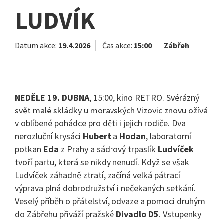
LUDVÍK
Datum akce:
19.4.2026
Čas akce:
15:00
Zábřeh
NEDĚLE 19. DUBNA
, 15:00, kino RETRO. Svérázný
svět malé skládky u moravských Vizovic znovu ožívá
v oblíbené pohádce pro děti i jejich rodiče. Dva
nerozluční krysáci
Hubert
a
Hodan
, laboratorní
potkan
Eda
z Prahy a sádrový trpaslík
Ludvíček
tvoří partu, která se nikdy nenudí. Když se však
Ludvíček záhadně ztratí, začíná velká pátrací
výprava plná dobrodružství i nečekaných setkání.
Veselý příběh o přátelství, odvaze a pomoci druhým
do Zábřehu přiváží pražské
Divadlo D5
. Vstupenky