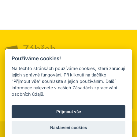
Používáme cookies!
Město a okolí
Služby a firmy
Turistický
Na těchto stránkách používáme cookies, které zaručují
servis
jejich správné fungování. Při kliknutí na tlačítko
Kultura, sport a
Ubytování a
"Přijmout vše" souhlasíte s jejich používáním. Další
relaxace
stravování
Kontakt
informace naleznete v našich Zásadách zpracování
osobních údajů.
Sledujte nás
na facebooku
Příjmout vše
Nastavení cookies
© 2026 |
www.tourism.zabreh.cz
| Všechna práva vyhrazena. |
Nastavení cookies