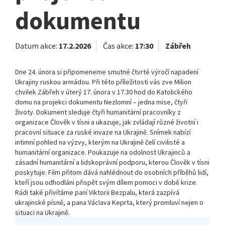
dokumentu
Datum akce:
17.2.2026
Čas akce:
17:30
Zábřeh
Dne 24. února si připomeneme smutné čtvrté výročí napadení
Ukrajiny ruskou armádou. Při této příležitosti vás zve Milion
chvilek Zábřeh v úterý 17. února v 17.30 hod do Katolického
domu na projekci dokumentu Nezlomní – jedna mise, čtyři
životy. Dokument sleduje čtyři humanitární pracovníky z
organizace Člověk v tísni a ukazuje, jak zvládají různé životní i
pracovní situace za ruské invaze na Ukrajině. Snímek nabízí
intimní pohled na výzvy, kterým na Ukrajině čelí civilisté a
humanitární organizace. Poukazuje na odolnost Ukrajinců a
zásadní humanitární a lidskoprávní podporu, kterou Člověk v tísni
poskytuje. Film přitom dává nahlédnout do osobních příběhů lidí,
kteří jsou odhodláni přispět svým dílem pomoci v době krize.
Rádi také přivítáme paní Viktorii Bezpalu, která zazpívá
ukrajinské písně, a pana Václava Keprta, který promluví nejen o
situaci na Ukrajině.