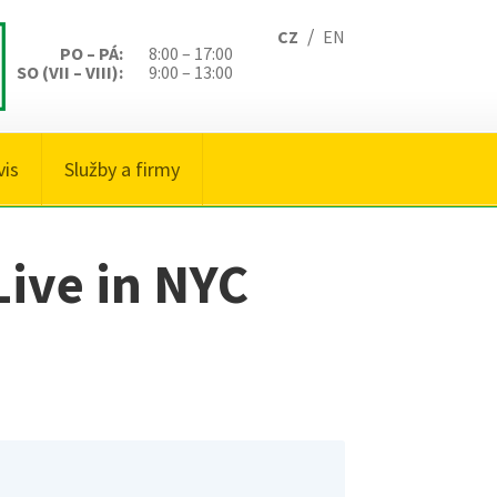
/
CZ
EN
PO – PÁ:
8:00 – 17:00
SO (VII – VIII):
9:00 – 13:00
vis
Služby a firmy
Live in NYC