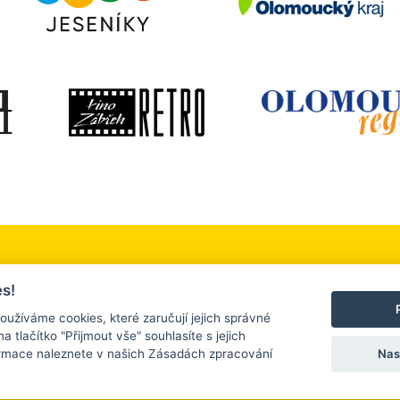
 okolí
Služby a firmy
Turistický servis
s!
, sport a relaxace
Ubytování a stravování
Kontakt
oužíváme cookies, které zaručují jejich správné
na tlačítko "Přijmout vše" souhlasíte s jejich
Nas
ormace naleznete v našich Zásadách zpracování
 2026 |
www.tourism.zabreh.cz
| Všechna práva vyhrazena. |
Nastavení cooki