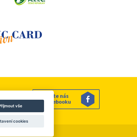
Sledujte nás
na facebooku
Příjmout vše
tavení cookies
es