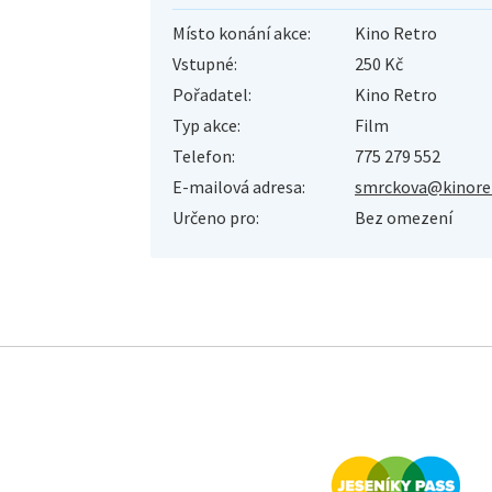
Místo konání akce:
Kino Retro
Vstupné:
250 Kč
Pořadatel:
Kino Retro
Typ akce:
Film
Telefon:
775 279 552
E-mailová adresa:
smrckova@kinoret
Určeno pro:
Bez omezení