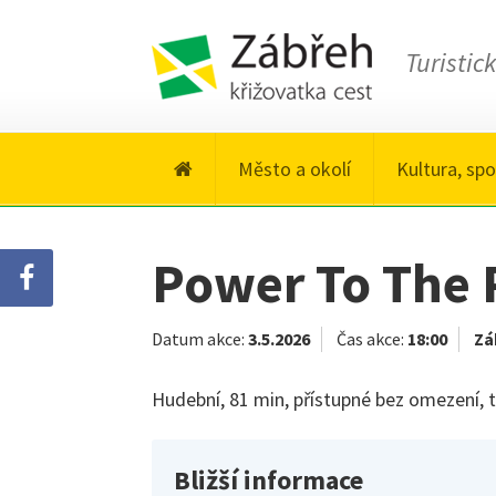
Turistic
Město a okolí
Kultura, spo
Power To The 
Datum akce:
3.5.2026
Čas akce:
18:00
Zá
Hudební, 81 min, přístupné bez omezení, ti
Bližší informace