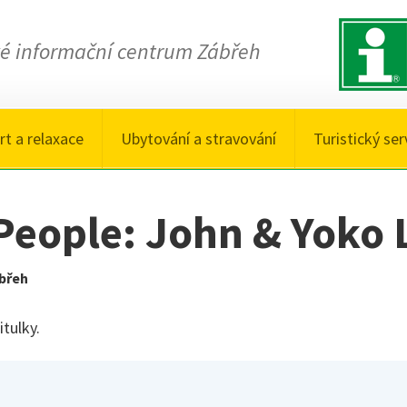
ké informační centrum Zábřeh
rt a relaxace
Ubytování a stravování
Turistický ser
People: John & Yoko 
břeh
tulky.