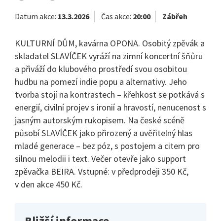
Datum akce:
13.3.2026
Čas akce:
20:00
Zábřeh
KULTURNÍ DŮM, kavárna OPONA. Osobitý zpěvák a
skladatel SLAVÍČEK vyráží na zimní koncertní šňůru
a přiváží do klubového prostředí svou osobitou
hudbu na pomezí indie popu a alternativy. Jeho
tvorba stojí na kontrastech – křehkost se potkává s
energií, civilní projev s ironií a hravostí, nenucenost s
jasným autorským rukopisem. Na české scéně
působí SLAVÍČEK jako přirozený a uvěřitelný hlas
mladé generace – bez póz, s postojem a citem pro
silnou melodii i text. Večer otevře jako support
zpěvačka BEIRA. Vstupné: v předprodeji 350 Kč,
v den akce 450 Kč.
Bližší informace