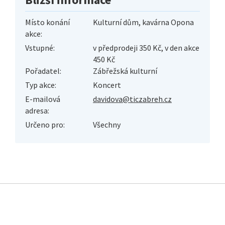
Místo konání
Kulturní dům, kavárna Opona
akce:
Vstupné:
v předprodeji 350 Kč, v den akce
450 Kč
Pořadatel:
Zábřežská kulturní
Typ akce:
Koncert
E-mailová
davidova@ticzabreh.cz
adresa:
Určeno pro:
Všechny