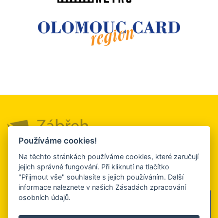
Používáme cookies!
Město a okolí
Služby a firmy
Turistický
Na těchto stránkách používáme cookies, které zaručují
servis
jejich správné fungování. Při kliknutí na tlačítko
Kultura, sport a
Ubytování a
"Přijmout vše" souhlasíte s jejich používáním. Další
relaxace
stravování
Kontakt
informace naleznete v našich Zásadách zpracování
osobních údajů.
Sledujte nás
na facebooku