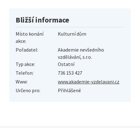
Bližší informace
Místo konání
Kulturní dům
akce:
Pořadatel:
Akademie nevšedního
vzdělávání, s.r.o.
Typ akce:
Ostatní
Telefon:
736 153 427
Www:
www.akademie-vzdelavani.cz
Určeno pro:
Přihlášené