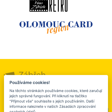
Používáme cookies!
Město a okolí
Služby a firmy
Turistický
Na těchto stránkách používáme cookies, které zaručují
servis
jejich správné fungování. Při kliknutí na tlačítko
Kultura, sport a
Ubytování a
"Přijmout vše" souhlasíte s jejich používáním. Další
relaxace
stravování
Kontakt
informace naleznete v našich Zásadách zpracování
osobních údajů.