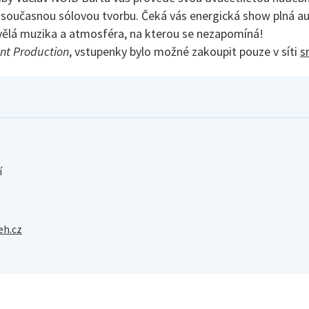
o současnou sólovou tvorbu. Čeká vás energická show plná au
skvělá muzika a atmosféra, na kterou se nezapomíná!
nt Production
, vstupenky bylo možné zakoupit pouze v síti
s
í
eh.cz