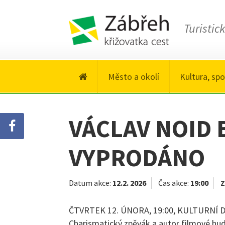
Turistic
Město a okolí
Kultura, spo
VÁCLAV NOID 
VYPRODÁNO
Datum akce:
12.2. 2026
Čas akce:
19:00
Z
ČTVRTEK 12. ÚNORA, 19:00, KULTURNÍ DŮM, 
Charismatický zpěvák a autor filmové hu