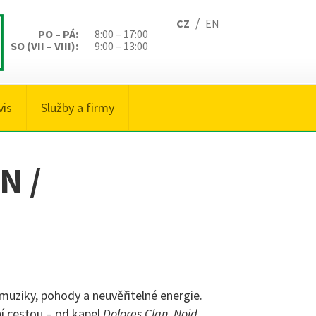
/
CZ
EN
PO – PÁ:
8:00 – 17:00
SO (VII – VIII):
9:00 – 13:00
vis
Služby a firmy
N /
muziky, pohody a neuvěřitelné energie.
í cestou – od kapel
Dolores Clan, Noid