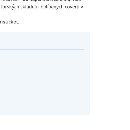
torských skladeb i oblíbených coverů v
msticket
.