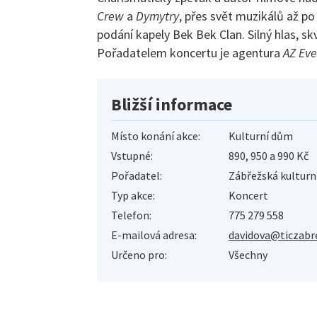
Crew
a
Dymytry
, přes svět muzikálů až p
podání kapely Bek Bek Clan. Silný hlas, 
Pořadatelem koncertu je agentura
AZ Eve
Bližší informace
Místo konání akce:
Kulturní dům
Vstupné:
890, 950 a 990 Kč
Pořadatel:
Zábřežská kulturn
Typ akce:
Koncert
Telefon:
775 279 558
E-mailová adresa:
davidova@ticzabr
Určeno pro:
Všechny