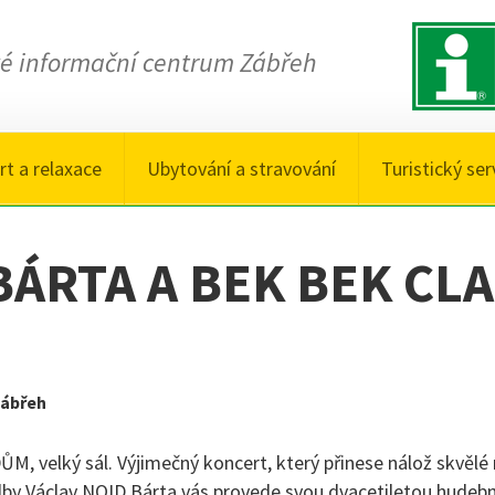
ké informační centrum Zábřeh
rt a relaxace
Ubytování a stravování
Turistický ser
BÁRTA A BEK BEK CLA
ábřeh
velký sál. Výjimečný koncert, který přinese nálož skvělé 
dby Václav NOID Bárta vás provede svou dvacetiletou hudebn