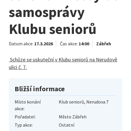
samosprávy
Klubu seniorů
Datum akce:
17.3.2026
Čas akce:
14:00
Zábřeh
Schůze se uskuteční v Klubu seniorů na Nerudově
ulici č. 7.
Bližší informace
Místo konání
Klub seniorů, Nerudova 7
akce:
Pořadatel:
Město Zábřeh
Typ akce:
Ostatní