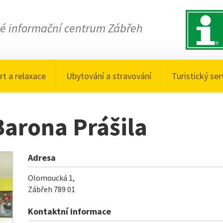
ké informační centrum Zábřeh
rt a relaxace
Ubytování a stravování
Turistický ser
Barona Prášila
Adresa
Olomoucká 1,
Zábřeh
789 01
Kontaktní informace