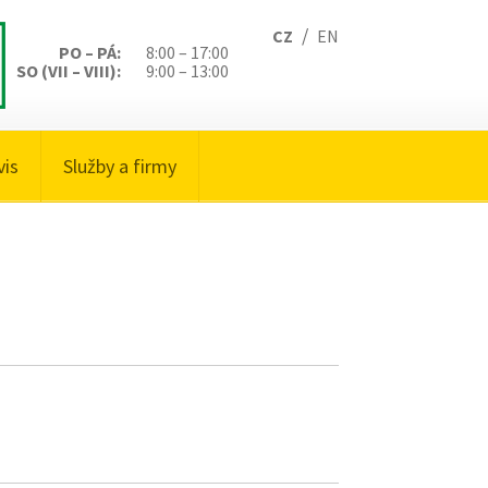
/
CZ
EN
PO – PÁ:
8:00 – 17:00
SO (VII – VIII):
9:00 – 13:00
vis
Služby a firmy